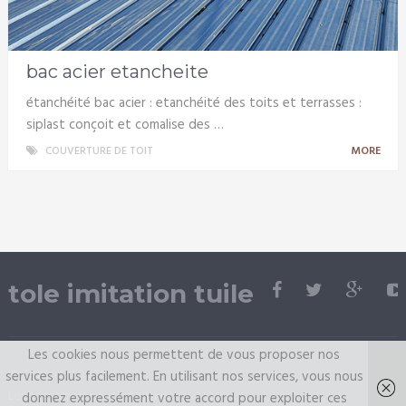
bac acier etancheite
étanchéité bac acier : etanchéité des toits et terrasses :
siplast conçoit et comalise des …
COUVERTURE DE TOIT
MORE
tole imitation tuile
Les cookies nous permettent de vous proposer nos
© Copyright 2026.
services plus facilement. En utilisant nos services, vous nous
Les bacs aciers pour la toiture
donnez expressément votre accord pour exploiter ces