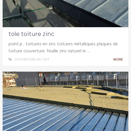
tole toiture zinc
point.p : toitures en zinc toitures métalliques plaques de
toiture couverture. feuille zinc naturel m …
COUVERTURE DE TOIT
MORE