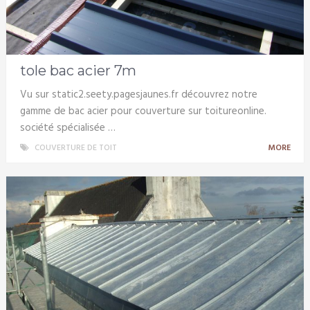
tole bac acier 7m
Vu sur static2.seety.pagesjaunes.fr découvrez notre
gamme de bac acier pour couverture sur toitureonline.
société spécialisée …
COUVERTURE DE TOIT
MORE