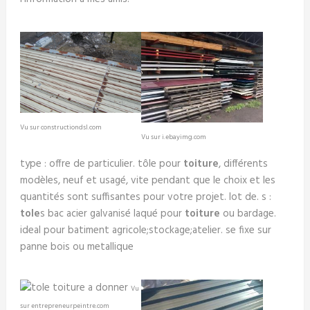
Vu sur constructiondsl.com
Vu sur i.ebayimg.com
type : offre de particulier. tôle pour
toiture
, différents
modèles, neuf et usagé, vite pendant que le choix et les
quantités sont suffisantes pour votre projet. lot de. s :
tole
s bac acier galvanisé laqué pour
toiture
ou bardage.
ideal pour batiment agricole;stockage;atelier. se fixe sur
panne bois ou metallique
Vu
sur entrepreneurpeintre.com