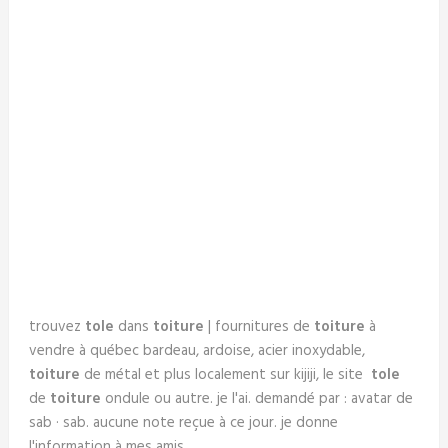
trouvez
tole
dans
toiture
| fournitures de
toiture
à
vendre à québec bardeau, ardoise, acier inoxydable,
toiture
de métal et plus localement sur kijiji, le site
tole
de
toiture
ondule ou autre. je l'ai. demandé par : avatar de
sab · sab. aucune note reçue à ce jour. je donne
l'information à mes amis.