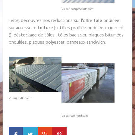
Vu sur batiproduits.com
: vite, découvrez nos réductions sur l'offre
tole
ondulee
sur accessoire
toiture
| x tôles profilée ondulée x cm = m².
(). déstockage de tôles : tôles bac acier, plaques bitumées
ondulées, plaques polyester, panneaux sandwich.
Vu sur hellopro.fr
Vu sur eco-nord.com