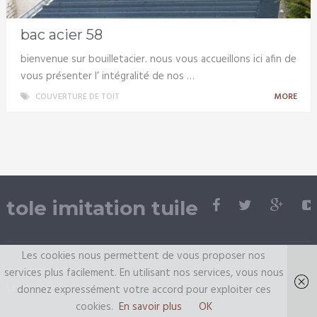
bac acier 58
bienvenue sur bouilletacier. nous vous accueillons ici afin de
vous présenter l’ intégralité de nos …
COUVERTURE DE TOIT
MORE
tole imitation tuile
Les cookies nous permettent de vous proposer nos
© Copyright 2026.
services plus facilement. En utilisant nos services, vous nous
Les bacs aciers pour la toiture
donnez expressément votre accord pour exploiter ces
cookies.
En savoir plus
OK