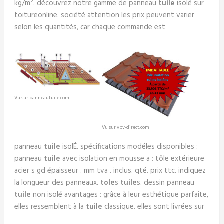
kg/m². découvrez notre gamme de panneau
tuile
isolé sur
toitureonline. société attention les prix peuvent varier
selon les quantités, car chaque commande est
Vu sur panneautuile.com
Vu sur vpv-direct.com
panneau
tuile
isolÉ. spécifications modéles disponibles :
panneau
tuile
avec isolation en mousse a : tôle extérieure
acier s gd épaisseur . mm tva . inclus. qté. prix ttc. indiquez
la longueur des panneaux.
tole
s
tuile
s. dessin panneau
tuile
non isolé avantages : grâce à leur esthétique parfaite,
elles ressemblent à la
tuile
classique. elles sont livrées sur