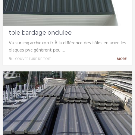
tole bardage ondulee
Vu sur img.archiexpo.fr À la différence des tôles en acier, les
plaques pvc génèrent peu …
COUVERTURE DE TOIT
MORE