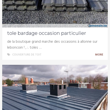
tole bardage occasion particulier
de la boutique grand marche des occasions à allonne sur
leboncoin ! , :. toles …
COUVERTURE DE TOIT
MORE