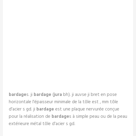
bardage
s. ji
bardage
(
jura
bh). ji auvse ji bret en pose
horizontale l'épaisseur minimale de la tôle est , mm tôle
d'acier s gd. ji
bardage
est une plaque nervurée conçue
pour la réalisation de
bardage
s à simple peau ou de la peau
extérieure métal tôle d'acier s gd.