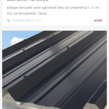
plaque nervurée acier galvanisé bleu ral ondometal l.. x l. m
est sur leroymerlin. faites …
COUVERTURE DE TOIT
MORE