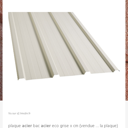
Vu sur s2.lmcdn.fr
plaque
acier
bac
acier
eco grise x cm (vendue … la plaque)